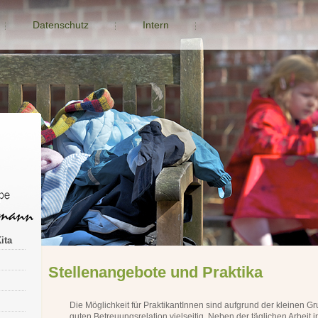
Datenschutz
Intern
ita
Stellenangebote und Praktika
Die Möglichkeit für PraktikantInnen sind aufgrund der kleinen G
guten Betreuungsrelation vielseitig. Neben der täglichen Arbeit in